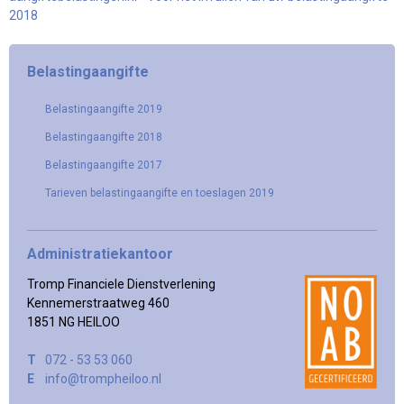
2018
Belastingaangifte
Belastingaangifte 2019
Belastingaangifte 2018
Belastingaangifte 2017
Tarieven belastingaangifte en toeslagen 2019
Administratiekantoor
Tromp Financiele Dienstverlening
Kennemerstraatweg 460
1851 NG HEILOO
T
072 - 53 53 060
E
info@trompheiloo.nl